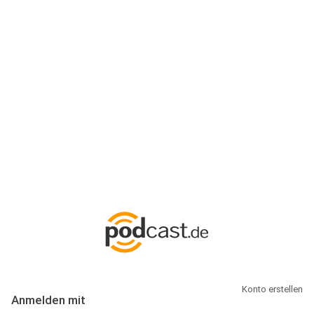
Anmeldung
Hallo Podcast-Hörer! Melde dich hier an. Dich erwarten 1 Million
abonnierbare Podcasts und alles, was Du rund um Podcasting
wissen musst.
Konto erstellen
Anmelden mit