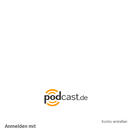
Anmeldung
Hallo Podcast-Hörer! Melde dich hier an. Dich erwarten 1 Million
abonnierbare Podcasts und alles, was Du rund um Podcasting
wissen musst.
Konto erstellen
Anmelden mit