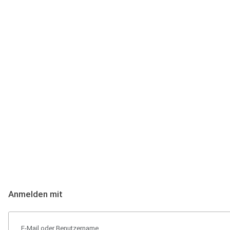
Anmeldung
Hallo Podcast-Hörer! Melde dich hier an. Dich erwarten 1 Million 
Anmelden mit