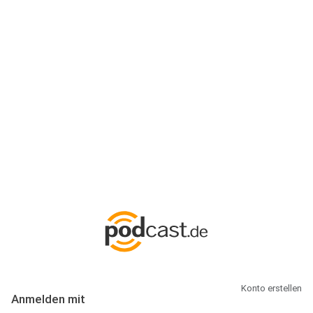
Anmeldung
Hallo Podcast-Hörer! Melde dich hier an. Dich erwarten 1 Million
abonnierbare Podcasts und alles, was Du rund um Podcasting
wissen musst.
Konto erstellen
Anmelden mit