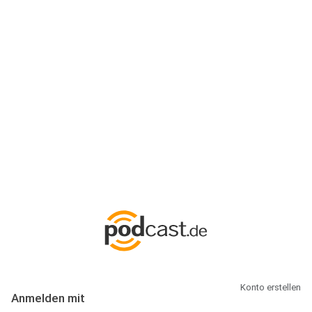
Anmeldung
Hallo Podcast-Hörer! Melde dich hier an. Dich erwarten 1 Million
abonnierbare Podcasts und alles, was Du rund um Podcasting
wissen musst.
Konto erstellen
Anmelden mit