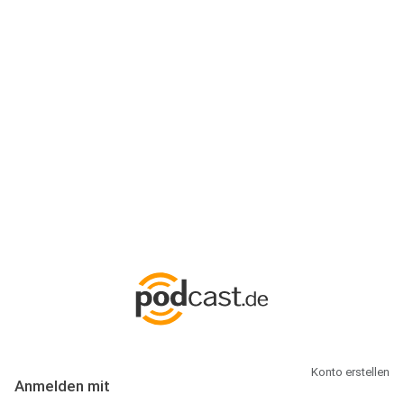
Anmeldung
Hallo Podcast-Hörer! Melde dich hier an. Dich erwarten 1 Million
abonnierbare Podcasts und alles, was Du rund um Podcasting
wissen musst.
Konto erstellen
Anmelden mit