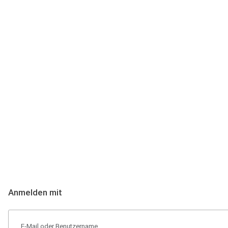
Anmeldung
Hallo Podcast-Hörer! Melde dich hier an. Dich erwarten 1 Million 
Anmelden mit