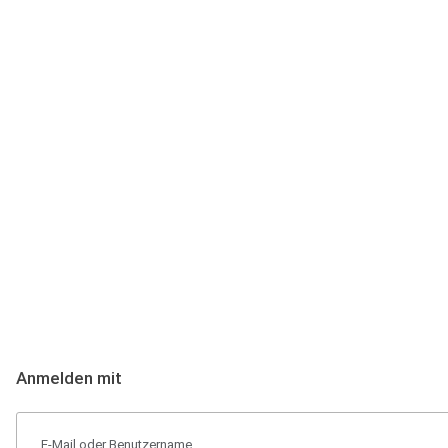
Anmeldung
Hallo Podcast-Hörer! Melde dich hier an. Dich erwarten 1 Million 
Anmelden mit