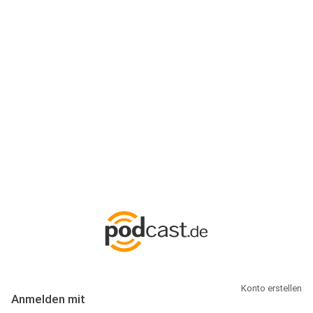
Anmeldung
Hallo Podcast-Hörer! Melde dich hier an. Dich erwarten 1 Million
abonnierbare Podcasts und alles, was Du rund um Podcasting
wissen musst.
Konto erstellen
Anmelden mit