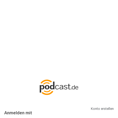
Anmeldung
Hallo Podcast-Hörer! Melde dich hier an. Dich erwarten 1 Million
abonnierbare Podcasts und alles, was Du rund um Podcasting
wissen musst.
Konto erstellen
Anmelden mit