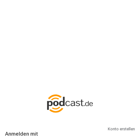
Anmeldung
Hallo Podcast-Hörer! Melde dich hier an. Dich erwarten 1 Million
abonnierbare Podcasts und alles, was Du rund um Podcasting
wissen musst.
Konto erstellen
Anmelden mit