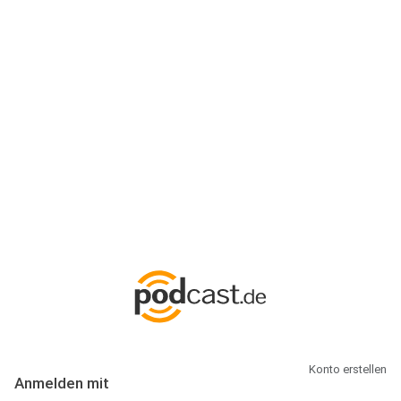
Anmeldung
Hallo Podcast-Hörer! Melde dich hier an. Dich erwarten 1 Million
abonnierbare Podcasts und alles, was Du rund um Podcasting
wissen musst.
Konto erstellen
Anmelden mit