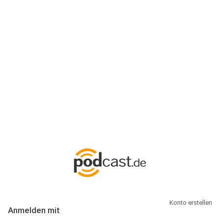
Anmeldung
Hallo Podcast-Hörer! Melde dich hier an. Dich erwarten 1 Million
abonnierbare Podcasts und alles, was Du rund um Podcasting
wissen musst.
Konto erstellen
Anmelden mit