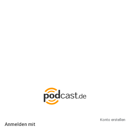
Anmeldung
Hallo Podcast-Hörer! Melde dich hier an. Dich erwarten 1 Million
abonnierbare Podcasts und alles, was Du rund um Podcasting
wissen musst.
Konto erstellen
Anmelden mit