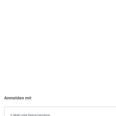
Anmeldung
Hallo Podcast-Hörer! Melde dich hier an. Dich erwarten 1 Million 
Anmelden mit