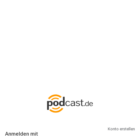
Anmeldung
Hallo Podcast-Hörer! Melde dich hier an. Dich erwarten 1 Million
abonnierbare Podcasts und alles, was Du rund um Podcasting
wissen musst.
Konto erstellen
Anmelden mit