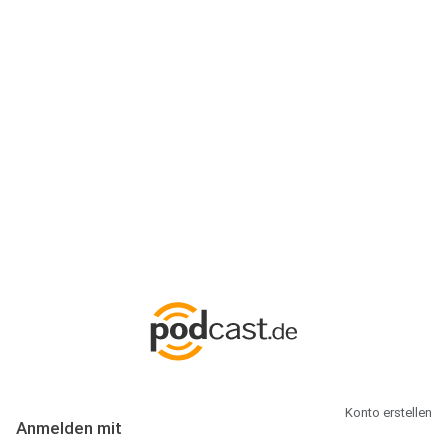
Anmeldung
Hallo Podcast-Hörer! Melde dich hier an. Dich erwarten 1 Million
abonnierbare Podcasts und alles, was Du rund um Podcasting
wissen musst.
Konto erstellen
Anmelden mit