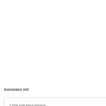
Anmeldung
Hallo Podcast-Hörer! Melde dich hier an. Dich erwarten 1 Million 
Anmelden mit