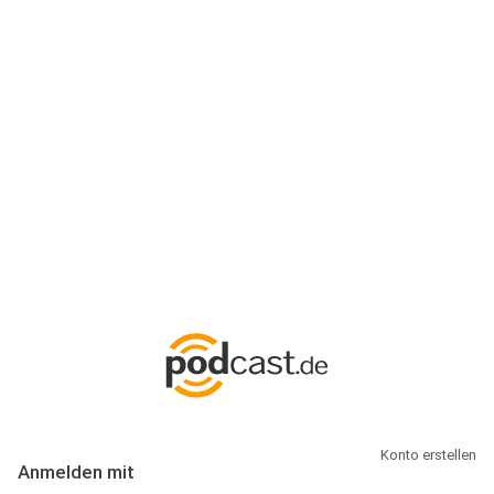
Anmeldung
Hallo Podcast-Hörer! Melde dich hier an. Dich erwarten 1 Million
abonnierbare Podcasts und alles, was Du rund um Podcasting
wissen musst.
Konto erstellen
Anmelden mit