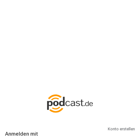
Anmeldung
Hallo Podcast-Hörer! Melde dich hier an. Dich erwarten 1 Million
abonnierbare Podcasts und alles, was Du rund um Podcasting
wissen musst.
Konto erstellen
Anmelden mit