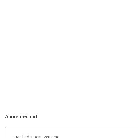
Anmeldung
Hallo Podcast-Hörer! Melde dich hier an. Dich erwarten 1 Million 
Anmelden mit