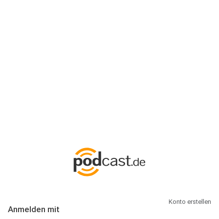
Anmeldung
Hallo Podcast-Hörer! Melde dich hier an. Dich erwarten 1 Million
abonnierbare Podcasts und alles, was Du rund um Podcasting
wissen musst.
Konto erstellen
Anmelden mit