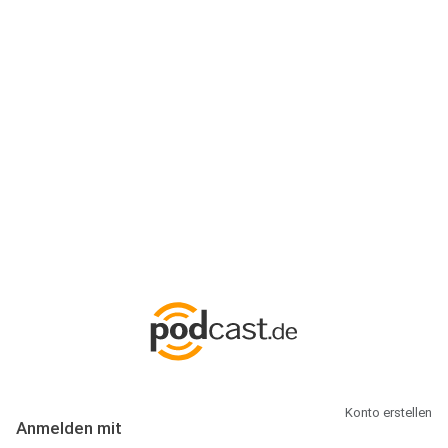
Anmeldung
Hallo Podcast-Hörer! Melde dich hier an. Dich erwarten 1 Million
abonnierbare Podcasts und alles, was Du rund um Podcasting
wissen musst.
Konto erstellen
Anmelden mit