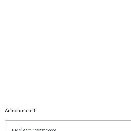
Anmeldung
Hallo Podcast-Hörer! Melde dich hier an. Dich erwarten 1 Million 
Anmelden mit