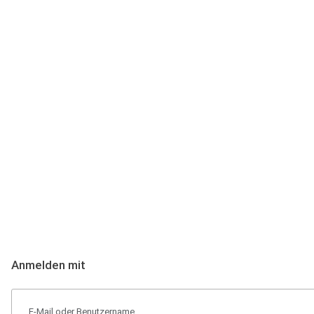
Anmeldung
Hallo Podcast-Hörer! Melde dich hier an. Dich erwarten 1 Million 
Anmelden mit