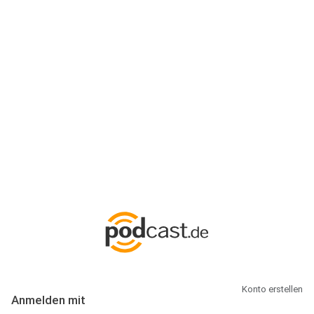
Anmeldung
Hallo Podcast-Hörer! Melde dich hier an. Dich erwarten 1 Million
abonnierbare Podcasts und alles, was Du rund um Podcasting
wissen musst.
Konto erstellen
Anmelden mit