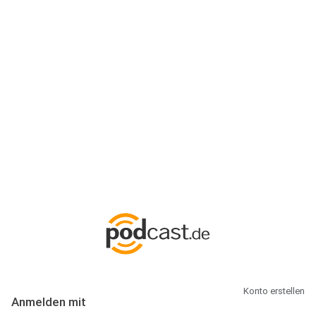
Anmeldung
Hallo Podcast-Hörer! Melde dich hier an. Dich erwarten 1 Million
abonnierbare Podcasts und alles, was Du rund um Podcasting
wissen musst.
Konto erstellen
Anmelden mit