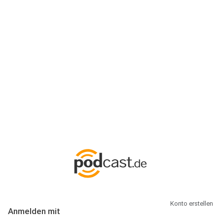
Anmeldung
Hallo Podcast-Hörer! Melde dich hier an. Dich erwarten 1 Million
abonnierbare Podcasts und alles, was Du rund um Podcasting
wissen musst.
Konto erstellen
Anmelden mit