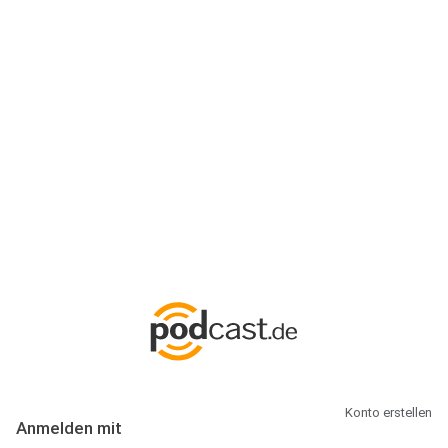
Anmeldung
Hallo Podcast-Hörer! Melde dich hier an. Dich erwarten 1 Million
abonnierbare Podcasts und alles, was Du rund um Podcasting
wissen musst.
Konto erstellen
Anmelden mit