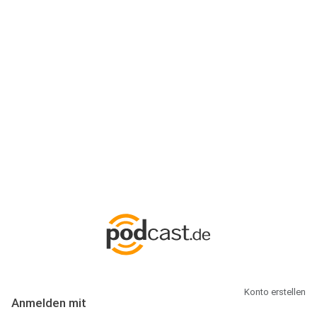
Anmeldung
Hallo Podcast-Hörer! Melde dich hier an. Dich erwarten 1 Million
abonnierbare Podcasts und alles, was Du rund um Podcasting
wissen musst.
Konto erstellen
Anmelden mit