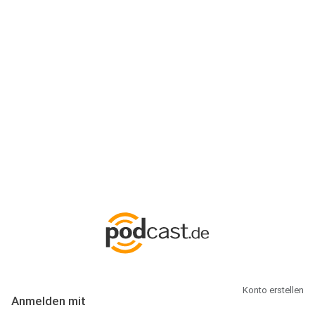
Anmeldung
Hallo Podcast-Hörer! Melde dich hier an. Dich erwarten 1 Million
abonnierbare Podcasts und alles, was Du rund um Podcasting
wissen musst.
Konto erstellen
Anmelden mit