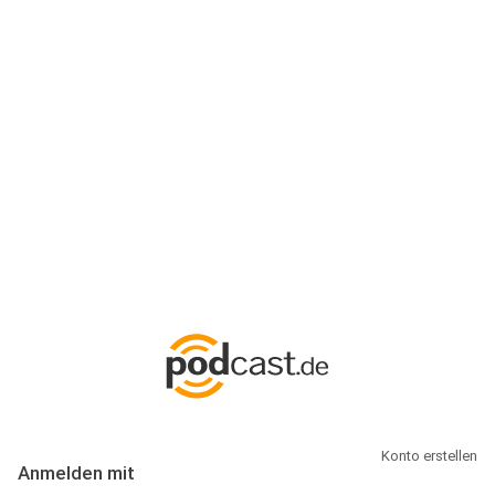
Anmeldung
Hallo Podcast-Hörer! Melde dich hier an. Dich erwarten 1 Million
abonnierbare Podcasts und alles, was Du rund um Podcasting
wissen musst.
Konto erstellen
Anmelden mit