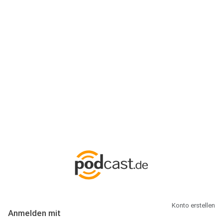
Anmeldung
Hallo Podcast-Hörer! Melde dich hier an. Dich erwarten 1 Million
abonnierbare Podcasts und alles, was Du rund um Podcasting
wissen musst.
Konto erstellen
Anmelden mit