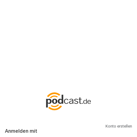
Anmeldung
Hallo Podcast-Hörer! Melde dich hier an. Dich erwarten 1 Million
abonnierbare Podcasts und alles, was Du rund um Podcasting
wissen musst.
Konto erstellen
Anmelden mit