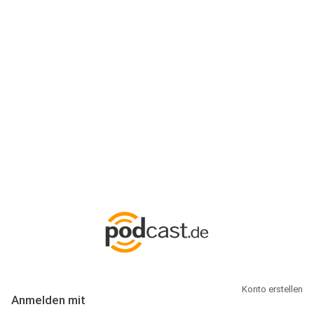
Anmeldung
Hallo Podcast-Hörer! Melde dich hier an. Dich erwarten 1 Million
abonnierbare Podcasts und alles, was Du rund um Podcasting
wissen musst.
Konto erstellen
Anmelden mit