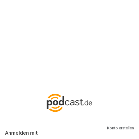
Anmeldung
Hallo Podcast-Hörer! Melde dich hier an. Dich erwarten 1 Million
abonnierbare Podcasts und alles, was Du rund um Podcasting
wissen musst.
Konto erstellen
Anmelden mit