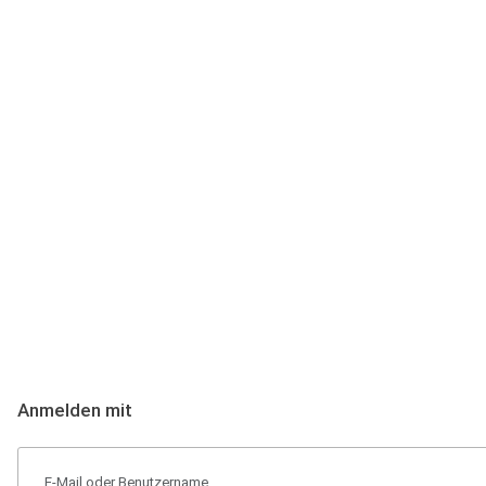
Anmeldung
Hallo Podcast-Hörer! Melde dich hier an. Dich erwarten 1 Million 
Anmelden mit