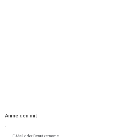
Anmeldung
Hallo Podcast-Hörer! Melde dich hier an. Dich erwarten 1 Million 
Anmelden mit