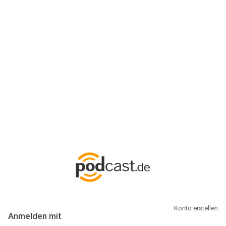
Anmeldung
Hallo Podcast-Hörer! Melde dich hier an. Dich erwarten 1 Million
abonnierbare Podcasts und alles, was Du rund um Podcasting
wissen musst.
Konto erstellen
Anmelden mit