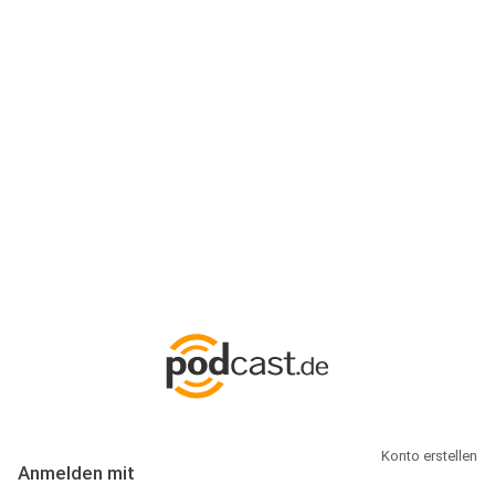
Anmeldung
Hallo Podcast-Hörer! Melde dich hier an. Dich erwarten 1 Million
abonnierbare Podcasts und alles, was Du rund um Podcasting
wissen musst.
Konto erstellen
Anmelden mit