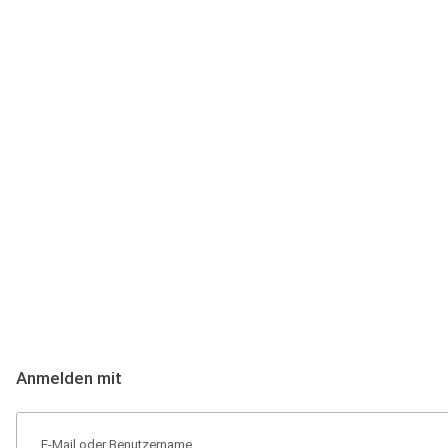
Anmeldung
Hallo Podcast-Hörer! Melde dich hier an. Dich erwarten 1 Million 
Anmelden mit