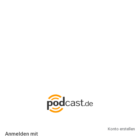
Anmeldung
Hallo Podcast-Hörer! Melde dich hier an. Dich erwarten 1 Million
abonnierbare Podcasts und alles, was Du rund um Podcasting
wissen musst.
Konto erstellen
Anmelden mit