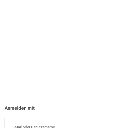
Anmeldung
Hallo Podcast-Hörer! Melde dich hier an. Dich erwarten 1 Million 
Anmelden mit