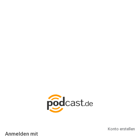
Anmeldung
Hallo Podcast-Hörer! Melde dich hier an. Dich erwarten 1 Million
abonnierbare Podcasts und alles, was Du rund um Podcasting
wissen musst.
Konto erstellen
Anmelden mit