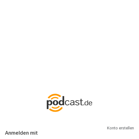
Anmeldung
Hallo Podcast-Hörer! Melde dich hier an. Dich erwarten 1 Million
abonnierbare Podcasts und alles, was Du rund um Podcasting
wissen musst.
Konto erstellen
Anmelden mit