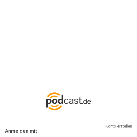
Anmeldung
Hallo Podcast-Hörer! Melde dich hier an. Dich erwarten 1 Million
abonnierbare Podcasts und alles, was Du rund um Podcasting
wissen musst.
Konto erstellen
Anmelden mit