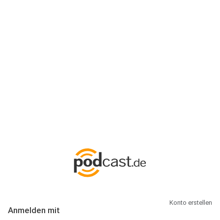
Anmeldung
Hallo Podcast-Hörer! Melde dich hier an. Dich erwarten 1 Million
abonnierbare Podcasts und alles, was Du rund um Podcasting
wissen musst.
Konto erstellen
Anmelden mit