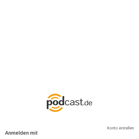
Anmeldung
Hallo Podcast-Hörer! Melde dich hier an. Dich erwarten 1 Million
abonnierbare Podcasts und alles, was Du rund um Podcasting
wissen musst.
Konto erstellen
Anmelden mit