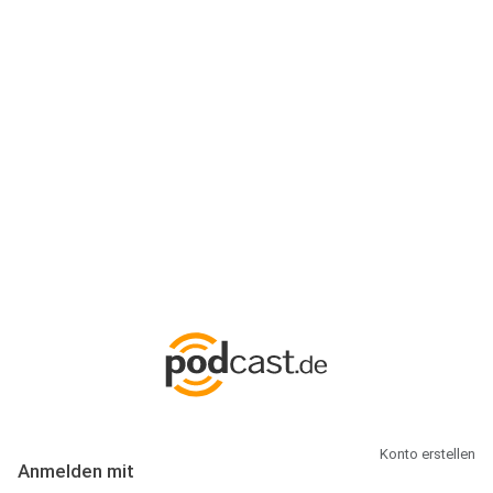
Anmeldung
Hallo Podcast-Hörer! Melde dich hier an. Dich erwarten 1 Million
abonnierbare Podcasts und alles, was Du rund um Podcasting
wissen musst.
Konto erstellen
Anmelden mit