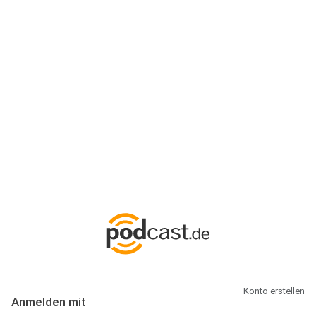
Anmeldung
Hallo Podcast-Hörer! Melde dich hier an. Dich erwarten 1 Million
abonnierbare Podcasts und alles, was Du rund um Podcasting
wissen musst.
Konto erstellen
Anmelden mit